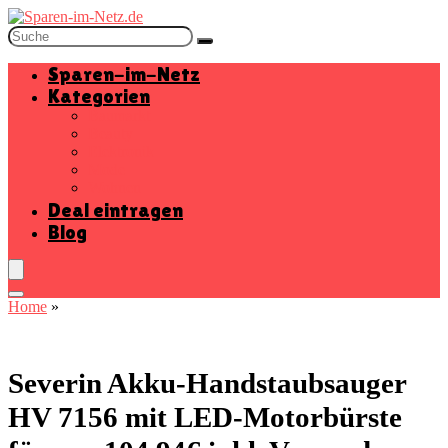
Sparen-im-Netz
Kategorien
Baumarkt
Beauty
Elektronik
Mode
Wohnen
Deal eintragen
Blog
Home
»
Severin Akku-Handstaubsauger
HV 7156 mit LED-Motorbürste