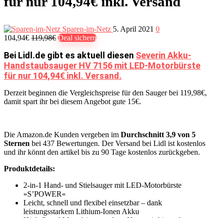
für nur 104,94€ inkl. Versand
Sparen-im-Netz
5. April 2021
0
104,94€
119,98€
Deal sichern
Bei Lidl.de gibt es aktuell diesen
Severin Akku-
Handstaubsauger HV 7156 mit LED-Motorbürste
für nur 104,94€ inkl. Versand.
Derzeit beginnen die Vergleichspreise für den Sauger bei 119,98€,
damit spart ihr bei diesem Angebot gute 15€.
Die Amazon.de Kunden vergeben im
Durchschnitt 3,9 von 5
Sternen
bei 437 Bewertungen. Der Versand bei Lidl ist kostenlos
und ihr könnt den artikel bis zu 90 Tage kostenlos zurückgeben.
Produktdetails:
2-in-1 Hand- und Stielsauger mit LED-Motorbürste
»S’POWER«
Leicht, schnell und flexibel einsetzbar – dank
leistungsstarkem Lithium-Ionen Akku