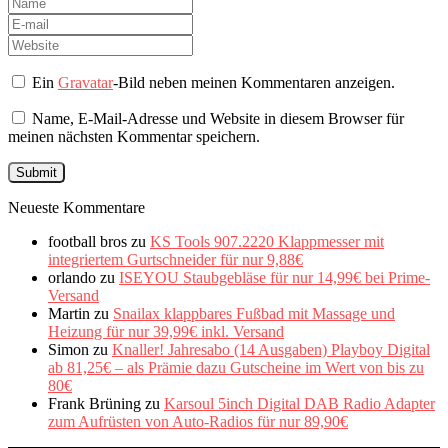
Ein
Gravatar
-Bild neben meinen Kommentaren anzeigen.
Name, E-Mail-Adresse und Website in diesem Browser für
meinen nächsten Kommentar speichern.
Neueste Kommentare
football bros
zu
KS Tools 907.2220 Klappmesser mit
integriertem Gurtschneider für nur 9,88€
orlando
zu
ISEYOU Staubgebläse für nur 14,99€ bei Prime-
Versand
Martin
zu
Snailax klappbares Fußbad mit Massage und
Heizung für nur 39,99€ inkl. Versand
Simon
zu
Knaller! Jahresabo (14 Ausgaben) Playboy Digital
ab 81,25€ – als Prämie dazu Gutscheine im Wert von bis zu
80€
Frank Brüning
zu
Karsoul 5inch Digital DAB Radio Adapter
zum Aufrüsten von Auto-Radios für nur 89,90€