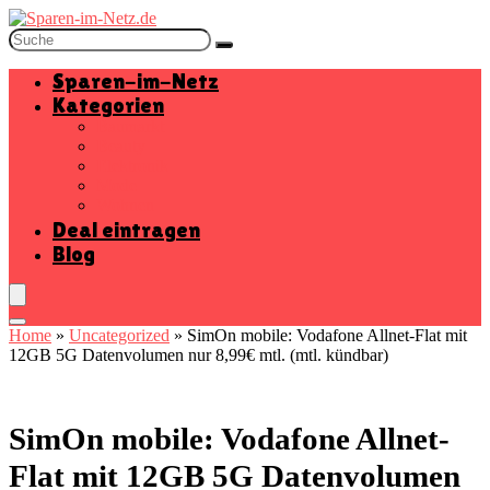
Sparen-im-Netz
Kategorien
Baumarkt
Beauty
Elektronik
Mode
Wohnen
Deal eintragen
Blog
Home
»
Uncategorized
»
SimOn mobile: Vodafone Allnet-Flat mit
12GB 5G Datenvolumen nur 8,99€ mtl. (mtl. kündbar)
SimOn mobile: Vodafone Allnet-
Flat mit 12GB 5G Datenvolumen