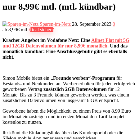
nur 8,99€ mtl. (mtl. kündbar)
Sparen-im-Netz
28. September 2023
0
ab 8,99€ mtl.
Deal sichern
Kracher Angebot im Vodafone Netz: Eine
Allnet-Flat mit 5G
und 12GB Datenvolumen für nur 8,99€ monatlich
. Und das
monatlich kündbar! Eine Anschlussgebühr gibt es ebenfalls
nicht.
Simon Mobile bietet ein
„Freunde werben“-Programm
für
Bestands- und Neukunden an. Werber erhalten für jeden erfolgreich
geworbenen Vertrag
zusätzlich 2GB Datenvolumen
für 12
Monate. Bis zu 3 Freunde können geworben werden, was einem
zusätzlichen Datenvolumen von insgesamt 6 GB entspricht.
Geworbene haben die Möglichkeit, zu einem Preis von 8,99 Euro
im Monat einzusteigen und im ersten Monat den Tarif komplett
kostenlos zu nutzen.
Ihr könnt die Einladungslinks über das Kundenportal oder die
SIMon-mobile-App generieren und verschicken.