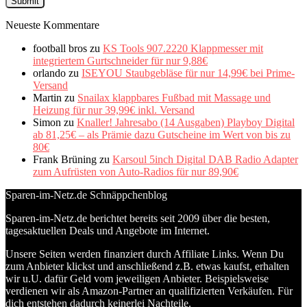
Neueste Kommentare
football bros
zu
KS Tools 907.2220 Klappmesser mit
integriertem Gurtschneider für nur 9,88€
orlando
zu
ISEYOU Staubgebläse für nur 14,99€ bei Prime-
Versand
Martin
zu
Snailax klappbares Fußbad mit Massage und
Heizung für nur 39,99€ inkl. Versand
Simon
zu
Knaller! Jahresabo (14 Ausgaben) Playboy Digital
ab 81,25€ – als Prämie dazu Gutscheine im Wert von bis zu
80€
Frank Brüning
zu
Karsoul 5inch Digital DAB Radio Adapter
zum Aufrüsten von Auto-Radios für nur 89,90€
Sparen-im-Netz.de Schnäppchenblog
Sparen-im-Netz.de berichtet bereits seit 2009 über die besten,
tagesaktuellen Deals und Angebote im Internet.
Unsere Seiten werden finanziert durch Affiliate Links. Wenn Du
zum Anbieter klickst und anschließend z.B. etwas kaufst, erhalten
wir u.U. dafür Geld vom jeweiligen Anbieter. Beispielsweise
verdienen wir als Amazon-Partner an qualifizierten Verkäufen. Für
dich entstehen dadurch keinerlei Nachteile.