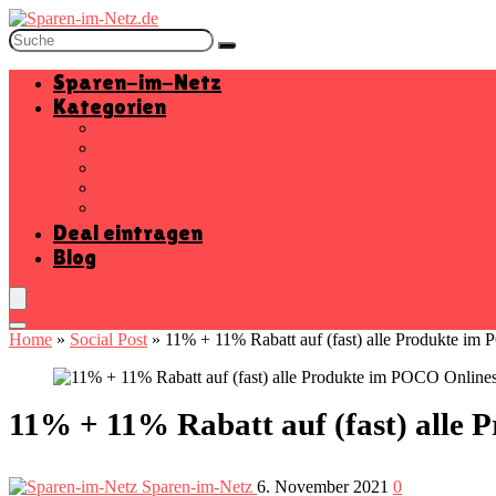
Sparen-im-Netz
Kategorien
Baumarkt
Beauty
Elektronik
Mode
Wohnen
Deal eintragen
Blog
Home
»
Social Post
»
11% + 11% Rabatt auf (fast) alle Produkte i
11% + 11% Rabatt auf (fast) alle
Sparen-im-Netz
6. November 2021
0