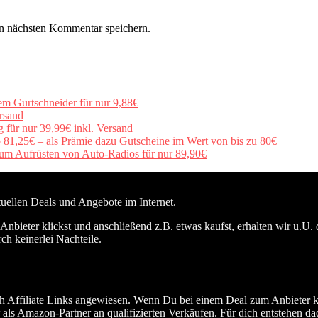
n nächsten Kommentar speichern.
em Gurtschneider für nur 9,88€
rsand
für nur 39,99€ inkl. Versand
b 81,25€ – als Prämie dazu Gutscheine im Wert von bis zu 80€
um Aufrüsten von Auto-Radios für nur 89,90€
ktuellen Deals und Angebote im Internet.
nbieter klickst und anschließend z.B. etwas kaufst, erhalten wir u.U. 
ch keinerlei Nachteile.
h Affiliate Links angewiesen. Wenn Du bei einem Deal zum Anbieter kli
 als Amazon-Partner an qualifizierten Verkäufen. Für dich entstehen da