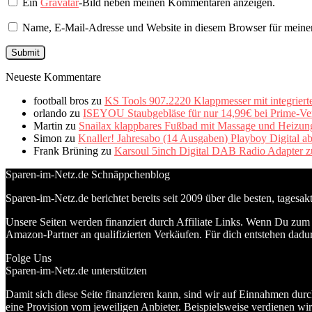
Ein
Gravatar
-Bild neben meinen Kommentaren anzeigen.
Name, E-Mail-Adresse und Website in diesem Browser für meine
Neueste Kommentare
football bros
zu
KS Tools 907.2220 Klappmesser mit integriert
orlando
zu
ISEYOU Staubgebläse für nur 14,99€ bei Prime-Ve
Martin
zu
Snailax klappbares Fußbad mit Massage und Heizung 
Simon
zu
Knaller! Jahresabo (14 Ausgaben) Playboy Digital a
Frank Brüning
zu
Karsoul 5inch Digital DAB Radio Adapter z
Sparen-im-Netz.de Schnäppchenblog
Sparen-im-Netz.de berichtet bereits seit 2009 über die besten, tagesa
Unsere Seiten werden finanziert durch Affiliate Links. Wenn Du zum A
Amazon-Partner an qualifizierten Verkäufen. Für dich entstehen dadur
Folge Uns
Sparen-im-Netz.de unterstützten
Damit sich diese Seite finanzieren kann, sind wir auf Einnahmen durc
eine Provision vom jeweiligen Anbieter. Beispielsweise verdienen wir