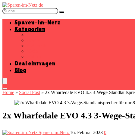
Sparen-im-Netz
Kategorien
Baumarkt
Beauty
Elektronik
Mode
Wohnen
Deal eintragen
Blog
Home
»
Social Post
»
2x Wharfedale EVO 4.3 3-Wege-Standlautsprech
2x Wharfedale EVO 4.3 3-Wege-Stan
Sparen-im-Netz
16. Februar 2023
0