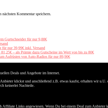
n nächsten Kommentar speichern.
em Gurtschneider für nur 9,88€
rsand
für nur 39,99€ inkl. Versand
b 81,25€ – als Prämie dazu Gutscheine im Wert von bis zu 80€
um Aufrüsten von Auto-Radios für nur 89,90€
ktuellen Deals und Angebote im Internet.
nbieter klickst und anschließend z.B. etwas kaufst, erhalten wir u.U. 
ch keinerlei Nachteile.
h Affiliate Links angewiesen. Wenn Du bei einem Deal zum Anbieter kli