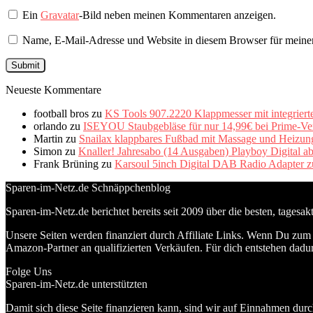
Ein
Gravatar
-Bild neben meinen Kommentaren anzeigen.
Name, E-Mail-Adresse und Website in diesem Browser für meine
Neueste Kommentare
football bros
zu
KS Tools 907.2220 Klappmesser mit integriert
orlando
zu
ISEYOU Staubgebläse für nur 14,99€ bei Prime-Ve
Martin
zu
Snailax klappbares Fußbad mit Massage und Heizung 
Simon
zu
Knaller! Jahresabo (14 Ausgaben) Playboy Digital a
Frank Brüning
zu
Karsoul 5inch Digital DAB Radio Adapter z
Sparen-im-Netz.de Schnäppchenblog
Sparen-im-Netz.de berichtet bereits seit 2009 über die besten, tagesa
Unsere Seiten werden finanziert durch Affiliate Links. Wenn Du zum A
Amazon-Partner an qualifizierten Verkäufen. Für dich entstehen dadur
Folge Uns
Sparen-im-Netz.de unterstützten
Damit sich diese Seite finanzieren kann, sind wir auf Einnahmen durc