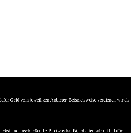
dafür Geld vom jeweiligen Anbieter. Beispielsweise verdienen wir als
ckst und anschließend z.B. etwas kaufst, erhalten wir u.U. dafür