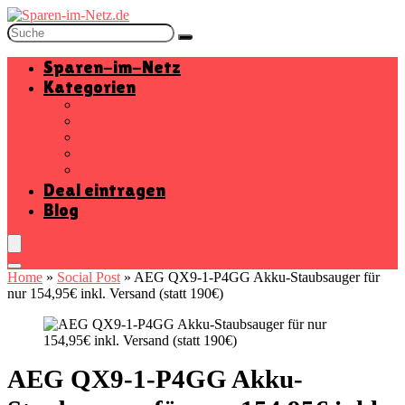
Sparen-im-Netz
Kategorien
Baumarkt
Beauty
Elektronik
Mode
Wohnen
Deal eintragen
Blog
Home
»
Social Post
»
AEG QX9-1-P4GG Akku-Staubsauger für
nur 154,95€ inkl. Versand (statt 190€)
AEG QX9-1-P4GG Akku-