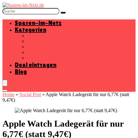
Sparen-im-Netz
Kategorien
Baumarkt
Beauty
Elektronik
Mode
Wohnen
Deal eintragen
Blog
Home
»
Social Post
»
Apple Watch Ladegerät für nur 6,77€ (statt
9,47€)
Apple Watch Ladegerät für nur
6,77€ (statt 9,47€)