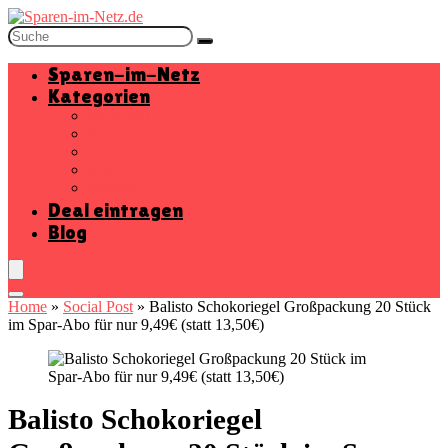
Sparen-im-Netz
Kategorien
Baumarkt
Beauty
Elektronik
Mode
Wohnen
Deal eintragen
Blog
Home
»
Social Post
»
Balisto Schokoriegel Großpackung 20 Stück
im Spar-Abo für nur 9,49€ (statt 13,50€)
Balisto Schokoriegel