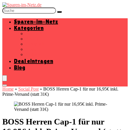
Sparen-im-Netz
Kategorien
Baumarkt
Beauty
Elektronik
Mode
Wohnen
Deal eintragen
Blog
Home
»
Social Post
»
BOSS Herren Cap-1 für nur 16,95€ inkl.
Prime-Versand (statt 31€)
BOSS Herren Cap-1 für nur