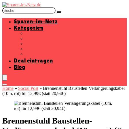
Sparen-im-Netz
Kategorien
Baumarkt
Beauty
Elektronik
Mode
Wohnen
Deal eintragen
Blog
Home
»
Social Post
»
Brennenstuhl Baustellen-Verlängerungskabel
(10m, rot) für 12,99€ (statt 20,94€)
Brennenstuhl Baustellen-