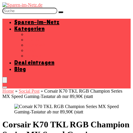
Sparen-im-Netz
Kategorien
Baumarkt
Beauty
Elektronik
Mode
Wohnen
Deal eintragen
Blog
Home
»
Social Post
»
Corsair K70 TKL RGB Champion Series
MX Speed Gaming-Tastatur ab nur 89,90€ (statt
Corsair K70 TKL RGB Champion