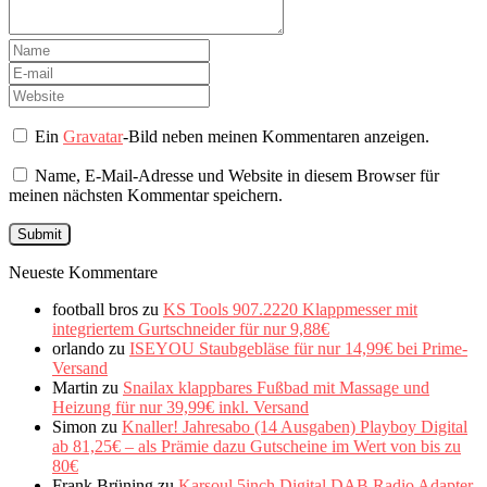
Ein
Gravatar
-Bild neben meinen Kommentaren anzeigen.
Name, E-Mail-Adresse und Website in diesem Browser für
meinen nächsten Kommentar speichern.
Neueste Kommentare
football bros
zu
KS Tools 907.2220 Klappmesser mit
integriertem Gurtschneider für nur 9,88€
orlando
zu
ISEYOU Staubgebläse für nur 14,99€ bei Prime-
Versand
Martin
zu
Snailax klappbares Fußbad mit Massage und
Heizung für nur 39,99€ inkl. Versand
Simon
zu
Knaller! Jahresabo (14 Ausgaben) Playboy Digital
ab 81,25€ – als Prämie dazu Gutscheine im Wert von bis zu
80€
Frank Brüning
zu
Karsoul 5inch Digital DAB Radio Adapter