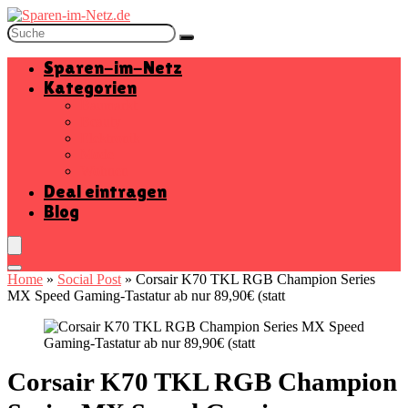
Sparen-im-Netz
Kategorien
Baumarkt
Beauty
Elektronik
Mode
Wohnen
Deal eintragen
Blog
Home
»
Social Post
»
Corsair K70 TKL RGB Champion Series
MX Speed Gaming-Tastatur ab nur 89,90€ (statt
Corsair K70 TKL RGB Champion