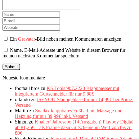
Ein
Gravatar
-Bild neben meinen Kommentaren anzeigen.
Name, E-Mail-Adresse und Website in diesem Browser für
meinen nächsten Kommentar speichern.
Neueste Kommentare
football bros
zu
KS Tools 907.2220 Klappmesser mit
integriertem Gurtschneider für nur 9,88€
orlando
zu
ISEYOU Staubgebläse für nur 14,99€ bei Prime-
Versand
Martin
zu
Snailax klappbares Fußbad mit Massage und
Heizung für nur 39,99€ inkl. Versand
Simon
zu
Knaller! Jahresabo (14 Ausgaben) Playboy Digital
ab 81,25€ – als Prämie dazu Gutscheine im Wert von bis zu
80€
Frank Brüning
zu
Karsoul 5inch Digital DAB Radio Adapter