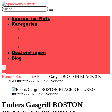
Sparen-im-Netz
Kategorien
Baumarkt
Beauty
Elektronik
Mode
Wohnen
Deal eintragen
Blog
Home
»
Social Post
»
Enders Gasgrill BOSTON BLACK 3 K
TURBO für nur 272,92€ inkl. Versand
Enders Gasgrill BOSTON