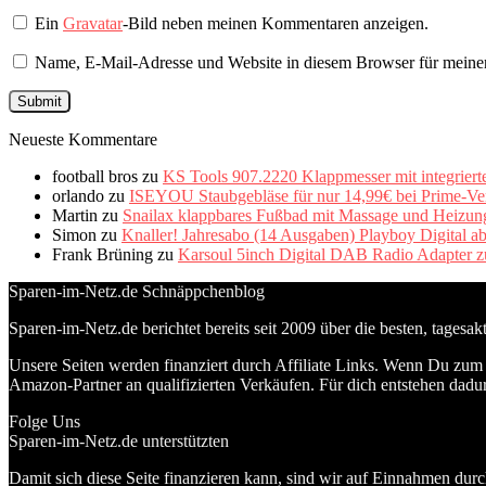
Ein
Gravatar
-Bild neben meinen Kommentaren anzeigen.
Name, E-Mail-Adresse und Website in diesem Browser für meine
Neueste Kommentare
football bros
zu
KS Tools 907.2220 Klappmesser mit integriert
orlando
zu
ISEYOU Staubgebläse für nur 14,99€ bei Prime-Ve
Martin
zu
Snailax klappbares Fußbad mit Massage und Heizung 
Simon
zu
Knaller! Jahresabo (14 Ausgaben) Playboy Digital a
Frank Brüning
zu
Karsoul 5inch Digital DAB Radio Adapter z
Sparen-im-Netz.de Schnäppchenblog
Sparen-im-Netz.de berichtet bereits seit 2009 über die besten, tagesa
Unsere Seiten werden finanziert durch Affiliate Links. Wenn Du zum A
Amazon-Partner an qualifizierten Verkäufen. Für dich entstehen dadur
Folge Uns
Sparen-im-Netz.de unterstützten
Damit sich diese Seite finanzieren kann, sind wir auf Einnahmen durc