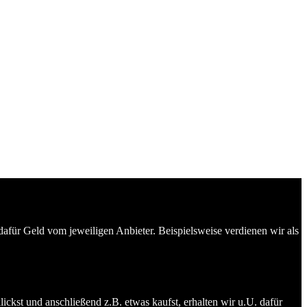
dafür Geld vom jeweiligen Anbieter. Beispielsweise verdienen wir als
ckst und anschließend z.B. etwas kaufst, erhalten wir u.U. dafür