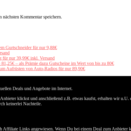
n nächsten Kommentar speichern.
em Gurtschneider für nur 9,88€
rsand
für nur 39,99€ inkl. Versand
b 81,25€ – als Prämie dazu Gutscheine im Wert von bis zu 80€
um Aufrüsten von Auto-Radios für nur 89,90€
ktuellen Deals und Angebote im Internet.
nbieter klickst und anschließend z.B. etwas kaufst, erhalten wir u.U. 
ch keinerlei Nachteile.
h Affiliate Links angewiesen. Wenn Du bei einem Deal zum Anbieter kli