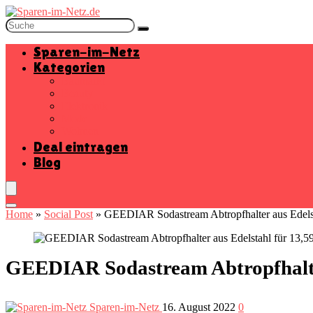
Sparen-im-Netz
Kategorien
Baumarkt
Beauty
Elektronik
Mode
Wohnen
Deal eintragen
Blog
Home
»
Social Post
»
GEEDIAR Sodastream Abtropfhalter aus Edelsta
GEEDIAR Sodastream Abtropfhalter
Sparen-im-Netz
16. August 2022
0