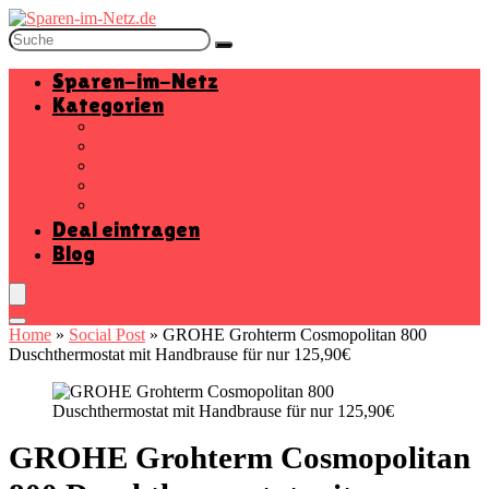
Sparen-im-Netz
Kategorien
Baumarkt
Beauty
Elektronik
Mode
Wohnen
Deal eintragen
Blog
Home
»
Social Post
»
GROHE Grohterm Cosmopolitan 800
Duschthermostat mit Handbrause für nur 125,90€
GROHE Grohterm Cosmopolitan