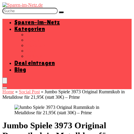
Sparen-im-Netz
Kategorien
Baumarkt
Beauty
Elektronik
Mode
Wohnen
Deal eintragen
Blog
Home
»
Social Post
»
Jumbo Spiele 3973 Original Rummikub in
Metalldose für 21,95€ (statt 30€) – Prime
Jumbo Spiele 3973 Original