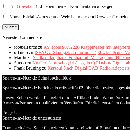
Ein
Gravatar
-Bild neben meinen Kommentaren anzeigen.
Name, E-Mail-Adresse und Website in diesem Browser für meine
Neueste Kommentare
football bros
zu
KS Tools 907.2220 Klappmesser mit integriert
orlando
zu
ISEYOU Staubgebläse für nur 14,99€ bei Prime-Ve
Martin
zu
Snailax klappbares Fußbad mit Massage und Heizung 
Simon
zu
Knaller! Jahresabo (14 Ausgaben) Playboy Digital a
Frank Brüning
zu
Karsoul 5inch Digital DAB Radio Adapter z
Sparen-im-Netz.de Schnäppchenblog
Sparen-im-Netz.de berichtet bereits seit 2009 über die besten, tagesa
Unsere Seiten werden finanziert durch Affiliate Links. Wenn Du zum A
Amazon-Partner an qualifizierten Verkäufen. Für dich entstehen dadur
Folge Uns
Sparen-im-Netz.de unterstützten
Damit sich diese Seite finanzieren kann, sind wir auf Einnahmen durc