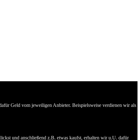
dafür Geld vom jeweiligen Anbieter. Beispielsweise verdienen wir als
ckst und anschließend z.B. etwas kaufst, erhalten wir u.U. dafür