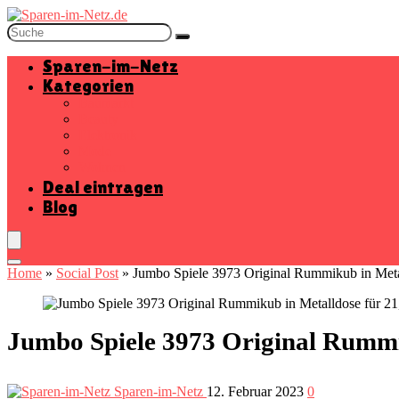
Sparen-im-Netz
Kategorien
Baumarkt
Beauty
Elektronik
Mode
Wohnen
Deal eintragen
Blog
Home
»
Social Post
»
Jumbo Spiele 3973 Original Rummikub in Metall
Jumbo Spiele 3973 Original Rummik
Sparen-im-Netz
12. Februar 2023
0