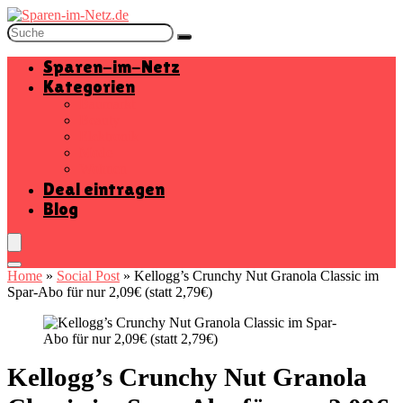
Sparen-im-Netz
Kategorien
Baumarkt
Beauty
Elektronik
Mode
Wohnen
Deal eintragen
Blog
Home
»
Social Post
»
Kellogg’s Crunchy Nut Granola Classic im
Spar-Abo für nur 2,09€ (statt 2,79€)
Kellogg’s Crunchy Nut Granola