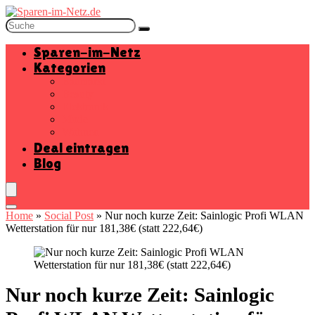
Sparen-im-Netz
Kategorien
Baumarkt
Beauty
Elektronik
Mode
Wohnen
Deal eintragen
Blog
Home
»
Social Post
»
Nur noch kurze Zeit: Sainlogic Profi WLAN
Wetterstation für nur 181,38€ (statt 222,64€)
Nur noch kurze Zeit: Sainlogic