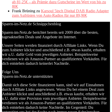
ab 81,25€ – als Prämie dazu Gutscheine im Wert von bis zu
80€
Frank Brüning
zu
Karsoul 5inch Digital DAB Radio Adapter
zum Aufrüsten von Auto-Radios für nur 89,90€
Sparen-im-Netz.de Schnäppchenblog
Sparen-im-Netz.de berichtet bereits seit 2009 über die besten,
tagesaktuellen Deals und Angebote im Internet.
Unsere Seiten werden finanziert durch Affiliate Links. Wenn Du
zum Anbieter klickst und anschließend z.B. etwas kaufst, erhalten
wir u.U. dafür Geld vom jeweiligen Anbieter. Beispielsweise
verdienen wir als Amazon-Partner an qualifizierten Verkäufen. Für
dich entstehen dadurch keinerlei Nachteile.
Folge Uns
Sparen-im-Netz.de unterstützten
Damit sich diese Seite finanzieren kann, sind wir auf Einnahmen
durch Affiliate Links angewiesen. Wenn Du bei einem Deal zum
Anbieter klickst und anschließend z.B. etwas kaufst, erhalten wir
u.U. dafür eine Provision vom jeweiligen Anbieter. Beispielsweise
verdienen wir als Amazon-Partner an qualifizierten Verkäufen. Für
dich entstehen dadurch keine Nachteile. Im Gegenteil: Du
unterstützt uns bei der Suche nach immer neuen Schnäppchen,