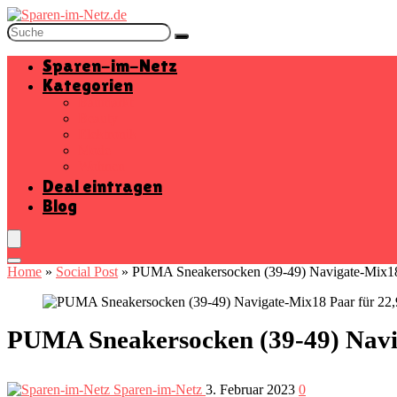
Sparen-im-Netz
Kategorien
Baumarkt
Beauty
Elektronik
Mode
Wohnen
Deal eintragen
Blog
Home
»
Social Post
»
PUMA Sneakersocken (39-49) Navigate-Mix18 P
PUMA Sneakersocken (39-49) Naviga
Sparen-im-Netz
3. Februar 2023
0