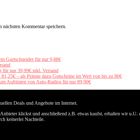
n nächsten Kommentar speichern.
em Gurtschneider für nur 9,88€
rsand
für nur 39,99€ inkl. Versand
b 81,25€ – als Prämie dazu Gutscheine im Wert von bis zu 80€
um Aufrüsten von Auto-Radios für nur 89,90€
ktuellen Deals und Angebote im Internet.
nbieter klickst und anschließend z.B. etwas kaufst, erhalten wir u.U. 
ch keinerlei Nachteile.