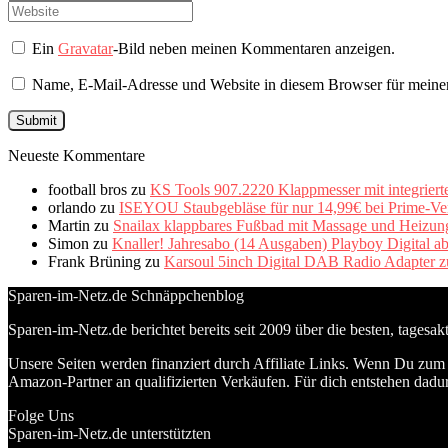
Ein
Gravatar
-Bild neben meinen Kommentaren anzeigen.
Name, E-Mail-Adresse und Website in diesem Browser für meine
Neueste Kommentare
football bros
zu
KS Tools 907.2220 Klappmesser mit integriert
orlando
zu
ISEYOU Staubgebläse für nur 14,99€ bei Prime-Ve
Martin
zu
Snailax klappbares Fußbad mit Massage und Heizung 
Simon
zu
Knaller! Jahresabo (14 Ausgaben) Playboy Digital a
Frank Brüning
zu
Karsoul 5inch Digital DAB Radio Adapter z
Sparen-im-Netz.de Schnäppchenblog
Sparen-im-Netz.de berichtet bereits seit 2009 über die besten, tagesa
Unsere Seiten werden finanziert durch Affiliate Links. Wenn Du zum A
Amazon-Partner an qualifizierten Verkäufen. Für dich entstehen dadur
Folge Uns
Sparen-im-Netz.de unterstützten