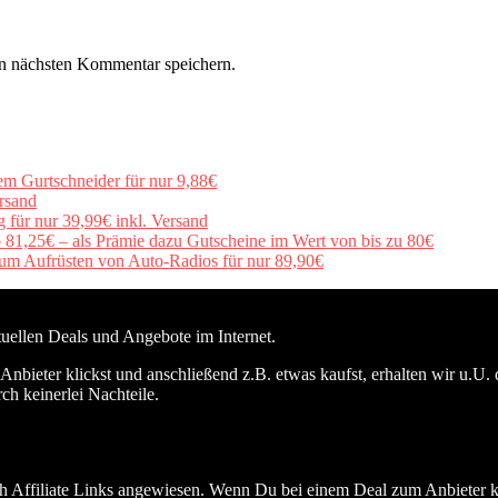
n nächsten Kommentar speichern.
em Gurtschneider für nur 9,88€
rsand
für nur 39,99€ inkl. Versand
b 81,25€ – als Prämie dazu Gutscheine im Wert von bis zu 80€
um Aufrüsten von Auto-Radios für nur 89,90€
ktuellen Deals und Angebote im Internet.
nbieter klickst und anschließend z.B. etwas kaufst, erhalten wir u.U. 
ch keinerlei Nachteile.
h Affiliate Links angewiesen. Wenn Du bei einem Deal zum Anbieter kli