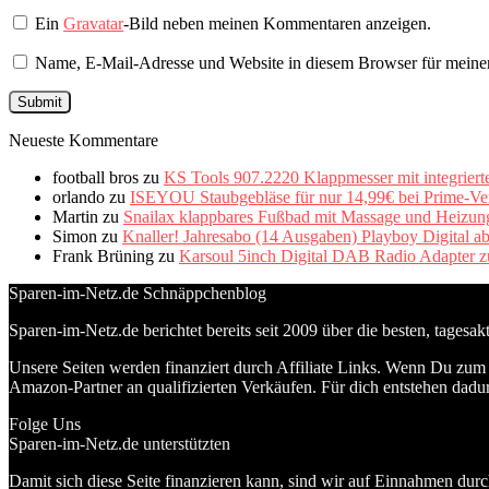
Ein
Gravatar
-Bild neben meinen Kommentaren anzeigen.
Name, E-Mail-Adresse und Website in diesem Browser für meine
Neueste Kommentare
football bros
zu
KS Tools 907.2220 Klappmesser mit integriert
orlando
zu
ISEYOU Staubgebläse für nur 14,99€ bei Prime-Ve
Martin
zu
Snailax klappbares Fußbad mit Massage und Heizung 
Simon
zu
Knaller! Jahresabo (14 Ausgaben) Playboy Digital a
Frank Brüning
zu
Karsoul 5inch Digital DAB Radio Adapter z
Sparen-im-Netz.de Schnäppchenblog
Sparen-im-Netz.de berichtet bereits seit 2009 über die besten, tagesa
Unsere Seiten werden finanziert durch Affiliate Links. Wenn Du zum A
Amazon-Partner an qualifizierten Verkäufen. Für dich entstehen dadur
Folge Uns
Sparen-im-Netz.de unterstützten
Damit sich diese Seite finanzieren kann, sind wir auf Einnahmen durc