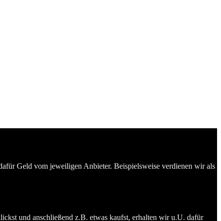
dafür Geld vom jeweiligen Anbieter. Beispielsweise verdienen wir als
ckst und anschließend z.B. etwas kaufst, erhalten wir u.U. dafür