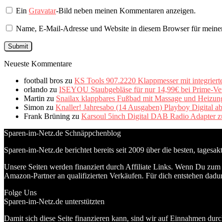
Ein
Gravatar
-Bild neben meinen Kommentaren anzeigen.
Name, E-Mail-Adresse und Website in diesem Browser für meine
Neueste Kommentare
football bros
zu
KS Tools 907.2220 Klappmesser mit integriert
orlando
zu
ISEYOU Staubgebläse für nur 14,99€ bei Prime-Ve
Martin
zu
Snailax klappbares Fußbad mit Massage und Heizung 
Simon
zu
Knaller! Jahresabo (14 Ausgaben) Playboy Digital a
Frank Brüning
zu
Karsoul 5inch Digital DAB Radio Adapter z
Sparen-im-Netz.de Schnäppchenblog
Sparen-im-Netz.de berichtet bereits seit 2009 über die besten, tagesa
Unsere Seiten werden finanziert durch Affiliate Links. Wenn Du zum A
Amazon-Partner an qualifizierten Verkäufen. Für dich entstehen dadur
Folge Uns
Sparen-im-Netz.de unterstützten
Damit sich diese Seite finanzieren kann, sind wir auf Einnahmen durc