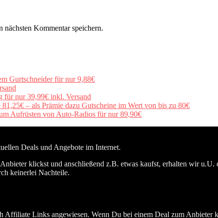
n nächsten Kommentar speichern.
em Gurtschneider für nur 9,88€
rsand
für nur 39,99€ inkl. Versand
b 81,25€ – als Prämie dazu Gutscheine im Wert von bis zu 80€
um Aufrüsten von Auto-Radios für nur 89,90€
ktuellen Deals und Angebote im Internet.
nbieter klickst und anschließend z.B. etwas kaufst, erhalten wir u.U. 
ch keinerlei Nachteile.
h Affiliate Links angewiesen. Wenn Du bei einem Deal zum Anbieter kli