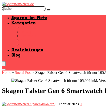
Sparen-im-Netz
Kategorien
Baumarkt
Beauty
Elektronik
Mode
Wohnen
Deal eintragen
Blog
Home
»
Social Post
»
Skagen Falster Gen 6 Smartwatch für nur 105,90
Skagen Falster Gen 6 Smartwatch fü
Sparen-im-Netz
1. Februar 2023
0