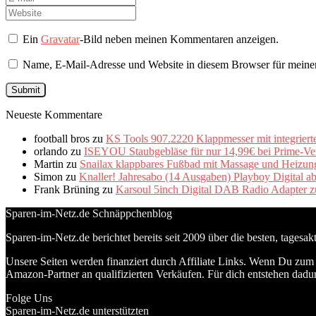
Ein
Gravatar
-Bild neben meinen Kommentaren anzeigen.
Name, E-Mail-Adresse und Website in diesem Browser für meine
Neueste Kommentare
football bros
zu
KS Tools 907.2220 Klappmesser mit integriert
orlando
zu
ISEYOU Staubgebläse für nur 14,99€ bei Prime-Ve
Martin
zu
Snailax klappbares Fußbad mit Massage und Heizung 
Simon
zu
Knaller! Jahresabo (14 Ausgaben) Playboy Digital a
Frank Brüning
zu
Karsoul 5inch Digital DAB Radio Adapter z
Sparen-im-Netz.de Schnäppchenblog
Sparen-im-Netz.de berichtet bereits seit 2009 über die besten, tagesa
Unsere Seiten werden finanziert durch Affiliate Links. Wenn Du zum A
Amazon-Partner an qualifizierten Verkäufen. Für dich entstehen dadur
Folge Uns
Sparen-im-Netz.de unterstützten