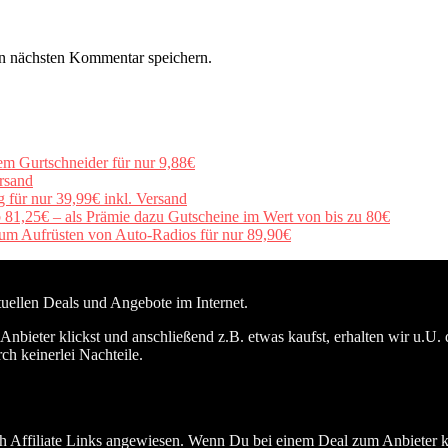
n nächsten Kommentar speichern.
em Gurtschneider für nur 9,88€
rsand
für nur 39,99€ inkl. Versand
b 81,25€ – als Prämie dazu Gutscheine im Wert von bis zu 80€
um Aufrüsten von Auto-Radios für nur 89,90€
ktuellen Deals und Angebote im Internet.
nbieter klickst und anschließend z.B. etwas kaufst, erhalten wir u.U. 
ch keinerlei Nachteile.
h Affiliate Links angewiesen. Wenn Du bei einem Deal zum Anbieter kli