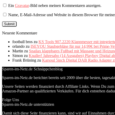
Ein
Gravatar
-Bild neben meinen Kommentaren anzeigen.
Name, E-Mail-Adresse und Website in diesem Browser für meine
Neueste Kommentare
football bros
zu
KS Tools 907.2220 Klappmesser mit integriert
orlando
zu
ISEYOU Staubgebläse für nur 14,99€ bei Prime-Ve
Martin
zu
Snailax klappbares Fußbad mit Massage und Heizung 
Simon
zu
Knaller! Jahresabo (14 Ausgaben) Playboy Digital a
Frank Brüning
zu
Karsoul 5inch Digital DAB Radio Adapter z
Sparen-im-Netz.de Schnäppchenblog
Sparen-im-Netz.de berichtet bereits seit 2009 über die besten, tagesa
Unsere Seiten werden finanziert durch Affiliate Links. Wenn Du zum A
Amazon-Partner an qualifizierten Verkäufen. Für dich entstehen dadur
Folge Uns
Sparen-im-Netz.de unterstützten
Damit sich diese Seite finanzieren kann, sind wir auf Einnahmen durc