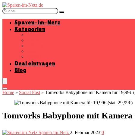
Sparen-im-Netz
Kategorien
Baumarkt
Beauty
Elektronik
Mode
Wohnen
Deal eintragen
Blog
Home
»
Social Post
»
Tomvorks Babyphone mit Kamera für 19,99€ (s
Tomvorks Babyphone mit Kamera fü
Sparen-im-Netz
2. Februar 2023
0