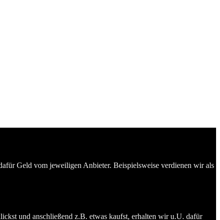
dafür Geld vom jeweiligen Anbieter. Beispielsweise verdienen wir als
ckst und anschließend z.B. etwas kaufst, erhalten wir u.U. dafür