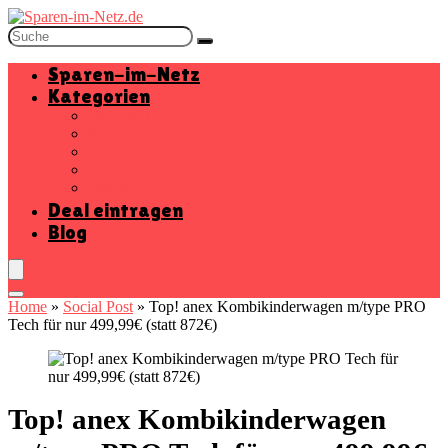
Sparen-im-Netz
Kategorien
Baumarkt
Beauty
Elektronik
Mode
Wohnen
Deal eintragen
Blog
Home
»
Social Post
»
Top! anex Kombikinderwagen m/type PRO
Tech für nur 499,99€ (statt 872€)
Top! anex Kombikinderwagen