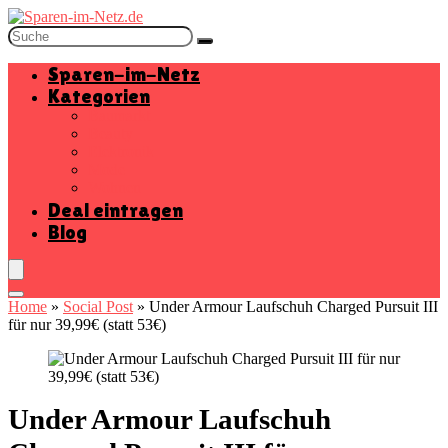
Sparen-im-Netz
Kategorien
Baumarkt
Beauty
Elektronik
Mode
Wohnen
Deal eintragen
Blog
Home
»
Social Post
»
Under Armour Laufschuh Charged Pursuit III
für nur 39,99€ (statt 53€)
Under Armour Laufschuh