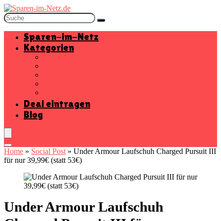
Sparen-im-Netz
Kategorien
Baumarkt
Beauty
Elektronik
Mode
Wohnen
Deal eintragen
Blog
Home
»
Social Post
»
Under Armour Laufschuh Charged Pursuit III
für nur 39,99€ (statt 53€)
Under Armour Laufschuh