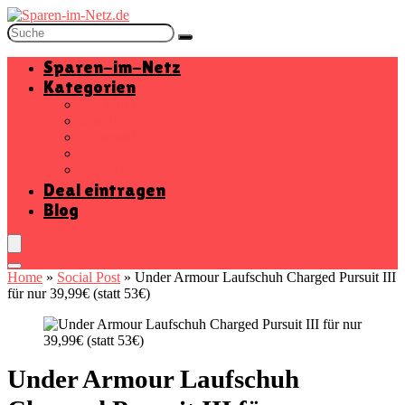
Sparen-im-Netz
Kategorien
Baumarkt
Beauty
Elektronik
Mode
Wohnen
Deal eintragen
Blog
Home
»
Social Post
»
Under Armour Laufschuh Charged Pursuit III
für nur 39,99€ (statt 53€)
Under Armour Laufschuh