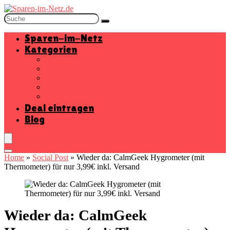
Sparen-im-Netz
Kategorien
Baumarkt
Beauty
Elektronik
Mode
Wohnen
Deal eintragen
Blog
Home
»
Social Post
»
Wieder da: CalmGeek Hygrometer (mit
Thermometer) für nur 3,99€ inkl. Versand
Wieder da: CalmGeek