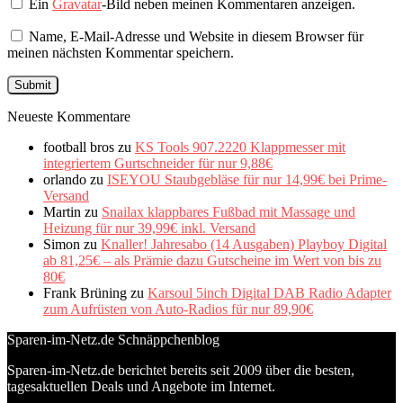
Ein
Gravatar
-Bild neben meinen Kommentaren anzeigen.
Name, E-Mail-Adresse und Website in diesem Browser für
meinen nächsten Kommentar speichern.
Neueste Kommentare
football bros
zu
KS Tools 907.2220 Klappmesser mit
integriertem Gurtschneider für nur 9,88€
orlando
zu
ISEYOU Staubgebläse für nur 14,99€ bei Prime-
Versand
Martin
zu
Snailax klappbares Fußbad mit Massage und
Heizung für nur 39,99€ inkl. Versand
Simon
zu
Knaller! Jahresabo (14 Ausgaben) Playboy Digital
ab 81,25€ – als Prämie dazu Gutscheine im Wert von bis zu
80€
Frank Brüning
zu
Karsoul 5inch Digital DAB Radio Adapter
zum Aufrüsten von Auto-Radios für nur 89,90€
Sparen-im-Netz.de Schnäppchenblog
Sparen-im-Netz.de berichtet bereits seit 2009 über die besten,
tagesaktuellen Deals und Angebote im Internet.