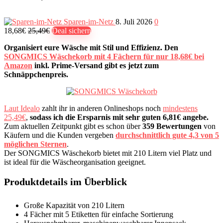
Sparen-im-Netz
8. Juli 2026
0
18,68€
25,49€
Deal sichern
Organisiert eure Wäsche mit Stil und Effizienz. Den
SONGMICS Wäschekorb mit 4 Fächern für nur 18,68€ bei
Amazon
inkl. Prime-Versand gibt es jetzt zum
Schnäppchenpreis.
Laut Idealo
zahlt ihr in anderen Onlineshops noch
mindestens
25,49€
,
sodass ich die Ersparnis mit sehr guten 6,81€ angebe.
Zum aktuellen Zeitpunkt gibt es schon über
359 Bewertungen
von
Käufern und die Kunden vergeben
durchschnittlich gute 4,3 von 5
möglichen Sternen
.
Der SONGMICS Wäschekorb bietet mit 210 Litern viel Platz und
ist ideal für die Wäscheorganisation geeignet.
Produktdetails im Überblick
Große Kapazität von 210 Litern
4 Fächer mit 5 Etiketten für einfache Sortierung