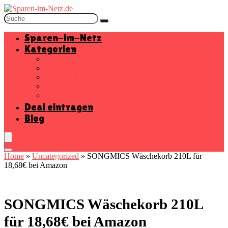
Sparen-im-Netz
Kategorien
Baumarkt
Beauty
Elektronik
Mode
Wohnen
Deal eintragen
Blog
Home
»
Uncategorized
»
SONGMICS Wäschekorb 210L für
18,68€ bei Amazon
SONGMICS Wäschekorb 210L
für 18,68€ bei Amazon