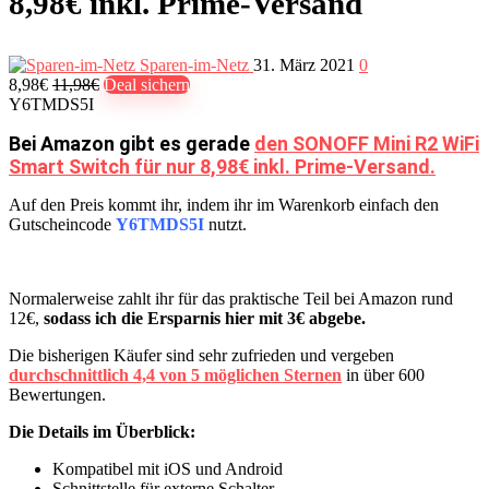
8,98€ inkl. Prime-Versand
Sparen-im-Netz
31. März 2021
0
8,98€
11,98€
Deal sichern
Y6TMDS5I
Bei Amazon gibt es gerade
den SONOFF Mini R2 WiFi
Smart Switch für nur 8,98€ inkl. Prime-Versand.
Auf den Preis kommt ihr, indem ihr im Warenkorb einfach den
Gutscheincode
Y6TMDS5I
nutzt.
Normalerweise zahlt ihr für das praktische Teil bei Amazon rund
12€,
sodass ich die Ersparnis hier mit 3€ abgebe.
Die bisherigen Käufer sind sehr zufrieden und vergeben
durchschnittlich 4,4 von 5 möglichen Sternen
in über 600
Bewertungen.
Die Details im Überblick:
Kompatibel mit iOS und Android
Schnittstelle für externe Schalter