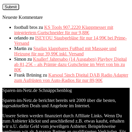
Neueste Kommentare
football bros
zu
KS Tools 907.2220 Klappmesser mit
integriertem Gurtschneider für nur 9,88€
orlando
zu
ISEYOU Staubgebläse für nur 14,99€ bei Prime-
Versand
Martin
zu
Snailax klappbares Fußbad mit Massage und
Heizung für nur 39,99€ inkl. Versand
Simon
zu
Knaller! Jahresabo (14 Ausgaben) Playboy Digital
ab 81,25€ – als Prämie dazu Gutscheine im Wert von bis zu
80€
Frank Brüning
zu
Karsoul 5inch Digital DAB Radio Adapter
zum Aufrüsten von Auto-Radios für nur 89,90€
Sparen-im-Netz.de Schnäppchenblog
Sparen-im-Netz.de berichtet bereits seit 2009 über die besten,
tagesaktuellen Deals und Angebote im Internet.
Unsere Seiten werden finanziert durch Affiliate Links. Wenn Du
zum Anbieter klickst und anschließend z.B. etwas kaufst, erhalten
wir u.U. dafür Geld vom jeweiligen Anbieter. Beispielsweise
verdienen wir als Amazon-Partner an qualifizierten Verkäufen. Für