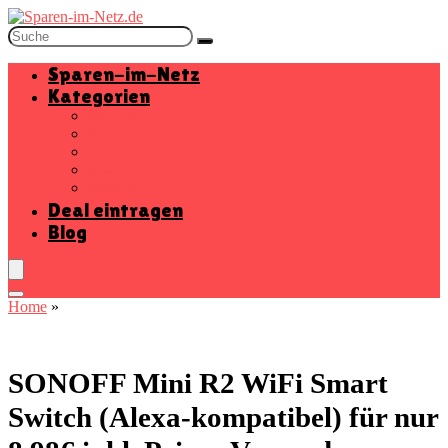
Sparen-im-Netz
Kategorien
Baumarkt
Beauty
Elektronik
Mode
Wohnen
Deal eintragen
Blog
Home
»
SONOFF Mini R2 WiFi Smart
Switch (Alexa-kompatibel) für nur