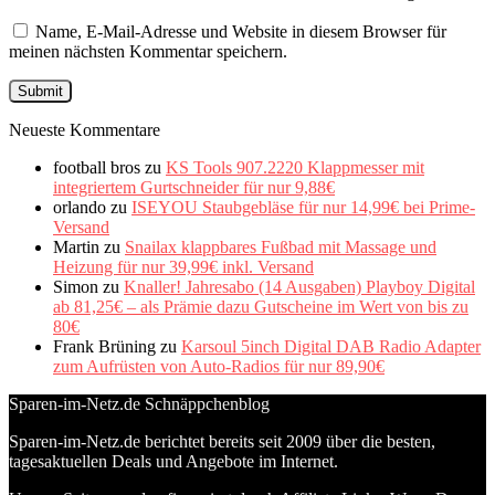
Name, E-Mail-Adresse und Website in diesem Browser für
meinen nächsten Kommentar speichern.
Neueste Kommentare
football bros
zu
KS Tools 907.2220 Klappmesser mit
integriertem Gurtschneider für nur 9,88€
orlando
zu
ISEYOU Staubgebläse für nur 14,99€ bei Prime-
Versand
Martin
zu
Snailax klappbares Fußbad mit Massage und
Heizung für nur 39,99€ inkl. Versand
Simon
zu
Knaller! Jahresabo (14 Ausgaben) Playboy Digital
ab 81,25€ – als Prämie dazu Gutscheine im Wert von bis zu
80€
Frank Brüning
zu
Karsoul 5inch Digital DAB Radio Adapter
zum Aufrüsten von Auto-Radios für nur 89,90€
Sparen-im-Netz.de Schnäppchenblog
Sparen-im-Netz.de berichtet bereits seit 2009 über die besten,
tagesaktuellen Deals und Angebote im Internet.