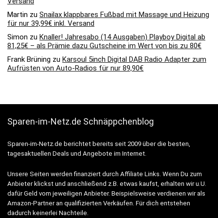
Versand
Martin
zu
Snailax klappbares Fußbad mit Massage und Heizung
für nur 39,99€ inkl. Versand
Simon
zu
Knaller! Jahresabo (14 Ausgaben) Playboy Digital ab
81,25€ – als Prämie dazu Gutscheine im Wert von bis zu 80€
Frank Brüning
zu
Karsoul 5inch Digital DAB Radio Adapter zum
Aufrüsten von Auto-Radios für nur 89,90€
Sparen-im-Netz.de Schnäppchenblog
Sparen-im-Netz.de berichtet bereits seit 2009 über die besten,
tagesaktuellen Deals und Angebote im Internet.
Unsere Seiten werden finanziert durch Affiliate Links. Wenn Du zum
Anbieter klickst und anschließend z.B. etwas kaufst, erhalten wir u.U.
dafür Geld vom jeweiligen Anbieter. Beispielsweise verdienen wir als
Amazon-Partner an qualifizierten Verkäufen. Für dich entstehen
dadurch keinerlei Nachteile.