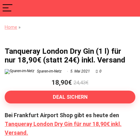
Home
»
Tanqueray London Dry Gin (1 l) für
nur 18,90€ (statt 24€) inkl. Versand
Sparen-im-Netz
5. Mai 2021
0
18,90€
24,43€
DEAL SICHERN
Bei Frankfurt Airport Shop gibt es heute den
Tanqueray London Dry Gin für nur 18,90€ inkl.
Versand.