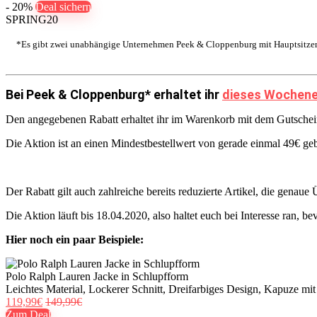
- 20%
Deal sichern
SPRING20
*Es gibt zwei unabhängige Unternehmen Peek & Cloppenburg mit Hauptsitzen
Bei Peek & Cloppenburg* erhaltet ihr
dieses Wochenen
Den angegebenen Rabatt erhaltet ihr im Warenkorb mit dem Gutsche
Die Aktion ist an einen Mindestbestellwert von gerade einmal 49€ ge
Der Rabatt gilt auch zahlreiche bereits reduzierte Artikel, die gena
Die Aktion läuft bis 18.04.2020, also haltet euch bei Interesse ran, be
Hier noch ein paar Beispiele:
Polo Ralph Lauren Jacke in Schlupfform
Leichtes Material, Lockerer Schnitt, Dreifarbiges Design, Kapuze 
119,99€
149,99€
Zum Deal