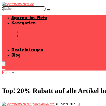
Sparen-im-Netz
Kategorien
Baumarkt
Beauty
Elektronik
Mode
Wohnen
Deal eintragen
Blog
Home
»
Top! 20% Rabatt auf alle Artikel
Sparen-im-Netz
31. März 2021
0