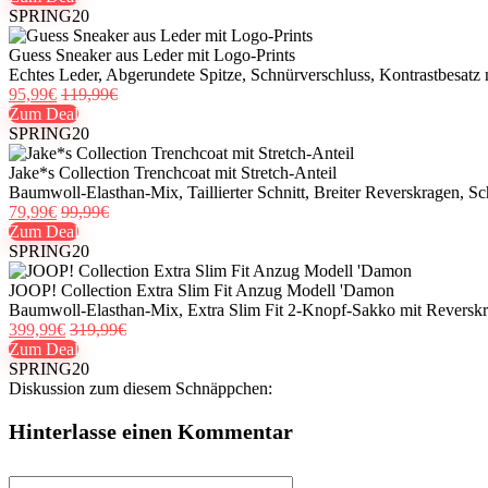
SPRING20
Guess Sneaker aus Leder mit Logo-Prints
Echtes Leder, Abgerundete Spitze, Schnürverschluss, Kontrastbesatz 
95,99€
119,99€
Zum Deal
SPRING20
Jake*s Collection Trenchcoat mit Stretch-Anteil
Baumwoll-Elasthan-Mix, Taillierter Schnitt, Breiter Reverskragen, Sch
79,99€
99,99€
Zum Deal
SPRING20
JOOP! Collection Extra Slim Fit Anzug Modell 'Damon
Baumwoll-Elasthan-Mix, Extra Slim Fit 2-Knopf-Sakko mit Reverskrag
399,99€
319,99€
Zum Deal
SPRING20
Diskussion zum diesem Schnäppchen:
Hinterlasse einen Kommentar