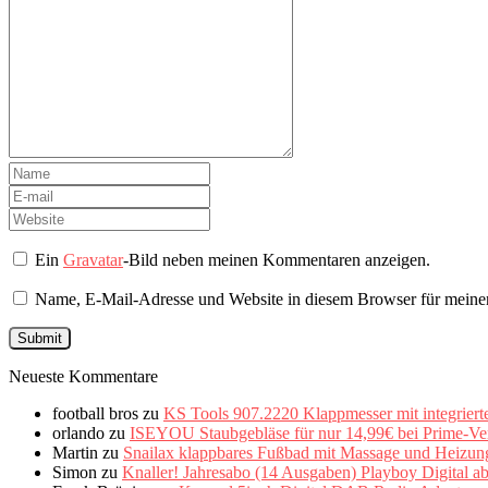
Ein
Gravatar
-Bild neben meinen Kommentaren anzeigen.
Name, E-Mail-Adresse und Website in diesem Browser für meine
Neueste Kommentare
football bros
zu
KS Tools 907.2220 Klappmesser mit integriert
orlando
zu
ISEYOU Staubgebläse für nur 14,99€ bei Prime-Ve
Martin
zu
Snailax klappbares Fußbad mit Massage und Heizung 
Simon
zu
Knaller! Jahresabo (14 Ausgaben) Playboy Digital a