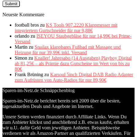
Neueste Kommentare
football bros
zu
KS Tools 907.2220 Klappmesser mit
integriertem Gurtschneider für nur 9,88€
orlando
zu
ISEYOU Staubgebläse für nur 14,99€ bei Prime-
Versand
Martin
zu
Snailax klappbares Fußbad mit Massage und
Heizung für nur 39,99€ inkl. Versand
Simon
zu
Knaller! Jahresabo (14 Ausgaben) Playboy Digital
ab 81,25€ – als Prämie dazu Gutscheine im Wert von bis zu
80€
Frank Brüning
zu
Karsoul 5inch Digital DAB Radio Adapter
zum Aufrüsten von Auto-Radios für nur 89,90€
Sparen-im-Netz.de Schnäppchenblog
Sparen-im-Netz.de berichtet bereits seit 2009 über die besten,
tagesaktuellen Deals und Angebote im Internet.
Unsere Seiten werden finanziert durch Affiliate Links. Wenn Du
zum Anbieter klickst und anschließend z.B. etwas kaufst, erhalten
wir u.U. dafür Geld vom jeweiligen Anbieter. Beispielsweise
verdienen wir als Amazon-Partner an qualifizierten Verkäufen. Für