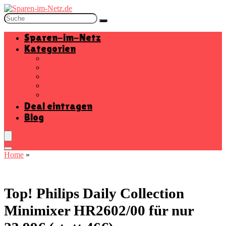
Sparen-im-Netz
Kategorien
Baumarkt
Beauty
Elektronik
Mode
Wohnen
Deal eintragen
Blog
Home
»
Top! Philips Daily Collection
Minimixer HR2602/00 für nur