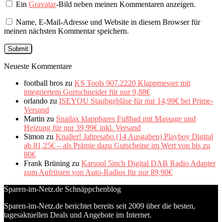
Ein
Gravatar
-Bild neben meinen Kommentaren anzeigen.
Name, E-Mail-Adresse und Website in diesem Browser für
meinen nächsten Kommentar speichern.
Neueste Kommentare
football bros
zu
KS Tools 907.2220 Klappmesser mit
integriertem Gurtschneider für nur 9,88€
orlando
zu
ISEYOU Staubgebläse für nur 14,99€ bei Prime-
Versand
Martin
zu
Snailax klappbares Fußbad mit Massage und
Heizung für nur 39,99€ inkl. Versand
Simon
zu
Knaller! Jahresabo (14 Ausgaben) Playboy Digital
ab 81,25€ – als Prämie dazu Gutscheine im Wert von bis zu
80€
Frank Brüning
zu
Karsoul 5inch Digital DAB Radio Adapter
zum Aufrüsten von Auto-Radios für nur 89,90€
Sparen-im-Netz.de Schnäppchenblog
Sparen-im-Netz.de berichtet bereits seit 2009 über die besten,
tagesaktuellen Deals und Angebote im Internet.