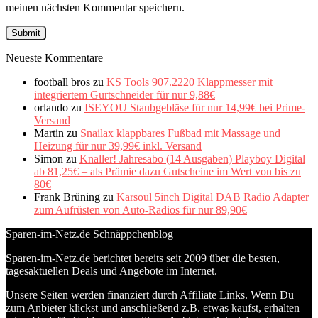
meinen nächsten Kommentar speichern.
Neueste Kommentare
football bros
zu
KS Tools 907.2220 Klappmesser mit
integriertem Gurtschneider für nur 9,88€
orlando
zu
ISEYOU Staubgebläse für nur 14,99€ bei Prime-
Versand
Martin
zu
Snailax klappbares Fußbad mit Massage und
Heizung für nur 39,99€ inkl. Versand
Simon
zu
Knaller! Jahresabo (14 Ausgaben) Playboy Digital
ab 81,25€ – als Prämie dazu Gutscheine im Wert von bis zu
80€
Frank Brüning
zu
Karsoul 5inch Digital DAB Radio Adapter
zum Aufrüsten von Auto-Radios für nur 89,90€
Sparen-im-Netz.de Schnäppchenblog
Sparen-im-Netz.de berichtet bereits seit 2009 über die besten,
tagesaktuellen Deals und Angebote im Internet.
Unsere Seiten werden finanziert durch Affiliate Links. Wenn Du
zum Anbieter klickst und anschließend z.B. etwas kaufst, erhalten