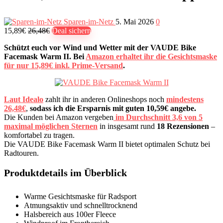
Sparen-im-Netz
5. Mai 2026
0
15,89€
26,48€
Deal sichern
Schützt euch vor Wind und Wetter mit der VAUDE Bike
Facemask Warm II. Bei
Amazon erhaltet ihr die Gesichtsmaske
für nur 15,89€ inkl. Prime-Versand
.
Laut Idealo
zahlt ihr in anderen Onlineshops noch
mindestens
26,48€
,
sodass ich die Ersparnis mit guten 10,59€ angebe.
Die Kunden bei Amazon vergeben
im Durchschnitt 3,6 von 5
maximal möglichen Sternen
in insgesamt rund
18 Rezensionen
–
komfortabel zu tragen.
Die VAUDE Bike Facemask Warm II bietet optimalen Schutz bei
Radtouren.
Produktdetails im Überblick
Warme Gesichtsmaske für Radsport
Atmungsaktiv und schnelltrocknend
Halsbereich aus 100er Fleece