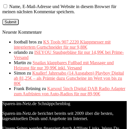
Name, E-Mail-Adresse und Website in diesem Browser für
meinen nächsten Kommentar speichern.
Neueste Kommentare
football bros
zu
KS Tools 907.2220 Klappmesser mit
integriertem Gurtschneider für nur 9,88€
orlando
zu
ISEYOU Staubgebläse für nur 14,99€ bei Prime-
Versand
Martin
zu
Snailax klappbares Fußbad mit Massage und
Heizung für nur 39,99€ inkl. Versand
Simon
zu
Knaller! Jahresabo (14 Ausgaben) Playboy Digital
ab 81,25€ – als Prämie dazu Gutscheine im Wert von bis zu
80€
Frank Brüning
zu
Karsoul 5inch Digital DAB Radio Adapter
zum Aufrüsten von Auto-Radios für nur 89,90€
Sparen-im-Netz.de Schnäppchenblog
Sparen-im-Netz.de berichtet bereits seit 2009 über die besten,
tagesaktuellen Deals und Angebote im Internet.
Unsere Seiten werden finanziert durch Affiliate Links. Wenn Du