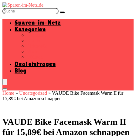
Sparen-im-Netz
Kategorien
Baumarkt
Beauty
Elektronik
Mode
Wohnen
Deal eintragen
Blog
Home
»
Uncategorized
»
VAUDE Bike Facemask Warm II für
15,89€ bei Amazon schnappen
VAUDE Bike Facemask Warm II
für 15,89€ bei Amazon schnappen