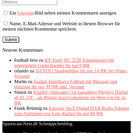
Ein
Gravatar
-Bild neben meinen Kommentaren anzeigen.
Name, E-Mail-Adresse und Website in diesem Browser für
meinen nächsten Kommentar speichern.
Neueste Kommentare
football bros
zu
KS Tools 907.2220 Klappmesser mit
integriertem Gurtschneider für nur 9,88€
orlando
zu
ISEYOU Staubgebläse für nur 14,99€ bei Prime-
Versand
Martin
zu
Snailax klappbares Fußbad mit Massage und
Heizung für nur 39,99€ inkl. Versand
Simon
zu
Knaller! Jahresabo (14 Ausgaben) Playboy Digital
ab 81,25€ – als Prämie dazu Gutscheine im Wert von bis zu
80€
Frank Brüning
zu
Karsoul 5inch Digital DAB Radio Adapter
zum Aufrüsten von Auto-Radios für nur 89,90€
Sparen-im-Netz.de Schnäppchenblog