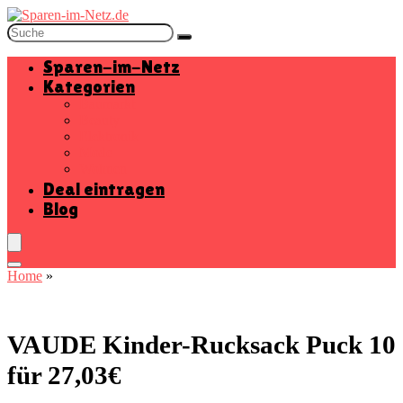
Sparen-im-Netz
Kategorien
Baumarkt
Beauty
Elektronik
Mode
Wohnen
Deal eintragen
Blog
Home
»
VAUDE Kinder-Rucksack Puck 10
für 27,03€