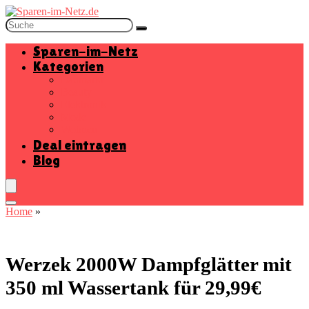
Sparen-im-Netz
Kategorien
Baumarkt
Beauty
Elektronik
Mode
Wohnen
Deal eintragen
Blog
Home
»
Werzek 2000W Dampfglätter mit
350 ml Wassertank für 29,99€