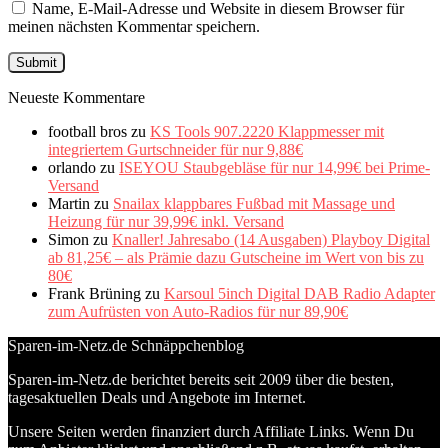
Name, E-Mail-Adresse und Website in diesem Browser für
meinen nächsten Kommentar speichern.
Neueste Kommentare
football bros
zu
KS Tools 907.2220 Klappmesser mit
integriertem Gurtschneider für nur 9,88€
orlando
zu
ISEYOU Staubgebläse für nur 14,99€ bei Prime-
Versand
Martin
zu
Snailax klappbares Fußbad mit Massage und
Heizung für nur 39,99€ inkl. Versand
Simon
zu
Knaller! Jahresabo (14 Ausgaben) Playboy Digital
ab 81,25€ – als Prämie dazu Gutscheine im Wert von bis zu
80€
Frank Brüning
zu
Karsoul 5inch Digital DAB Radio Adapter
zum Aufrüsten von Auto-Radios für nur 89,90€
Sparen-im-Netz.de Schnäppchenblog
Sparen-im-Netz.de berichtet bereits seit 2009 über die besten,
tagesaktuellen Deals und Angebote im Internet.
Unsere Seiten werden finanziert durch Affiliate Links. Wenn Du