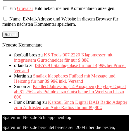
Ein
Gravatar
-Bild neben meinen Kommentaren anzeigen.
Name, E-Mail-Adresse und Website in diesem Browser für
meinen nächsten Kommentar speichern.
Neueste Kommentare
football bros
zu
KS Tools 907.2220 Klappmesser mit
integriertem Gurtschneider für nur 9,88€
orlando
zu
ISEYOU Staubgebläse für nur 14,99€ bei Prime-
Versand
Martin
zu
Snailax klappbares Fußbad mit Massage und
Heizung für nur 39,99€ inkl. Versand
Simon
zu
Knaller! Jahresabo (14 Ausgaben) Playboy Digital
ab 81,25€ – als Prämie dazu Gutscheine im Wert von bis zu
80€
Frank Brüning
zu
Karsoul 5inch Digital DAB Radio Adapter
zum Aufrüsten von Auto-Radios für nur 89,90€
Sparen-im-Netz.de Schnäppchenblog
Sparen-im-Netz.de berichtet bereits seit 2009 über die besten,