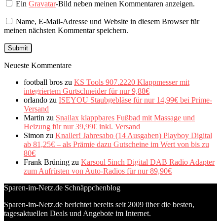
Ein
Gravatar
-Bild neben meinen Kommentaren anzeigen.
Name, E-Mail-Adresse und Website in diesem Browser für
meinen nächsten Kommentar speichern.
Neueste Kommentare
football bros
zu
KS Tools 907.2220 Klappmesser mit
integriertem Gurtschneider für nur 9,88€
orlando
zu
ISEYOU Staubgebläse für nur 14,99€ bei Prime-
Versand
Martin
zu
Snailax klappbares Fußbad mit Massage und
Heizung für nur 39,99€ inkl. Versand
Simon
zu
Knaller! Jahresabo (14 Ausgaben) Playboy Digital
ab 81,25€ – als Prämie dazu Gutscheine im Wert von bis zu
80€
Frank Brüning
zu
Karsoul 5inch Digital DAB Radio Adapter
zum Aufrüsten von Auto-Radios für nur 89,90€
Sparen-im-Netz.de Schnäppchenblog
Sparen-im-Netz.de berichtet bereits seit 2009 über die besten,
tagesaktuellen Deals und Angebote im Internet.